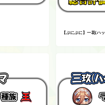
【ぷにぷに】一花(ハ