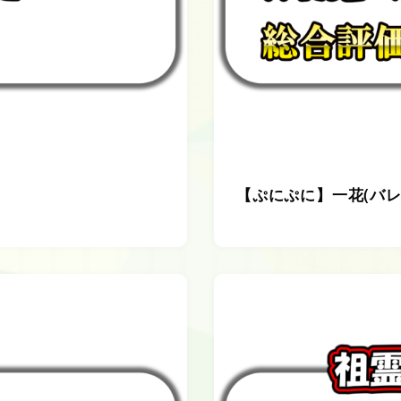
【ぷにぷに】一花(バレ