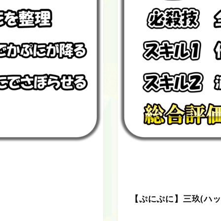
【ぷにぷに】三玖(ハ