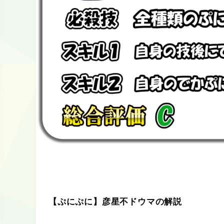
【ぷにぷに】彦星不ドウマの解説