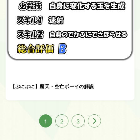
【ぷにぷに】魔天・空亡ボーイの解説
1
2
3