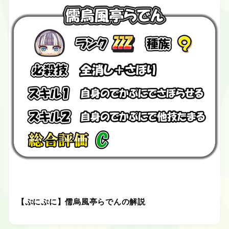
【ぷにぷに】儒烏風亭らでんの解説