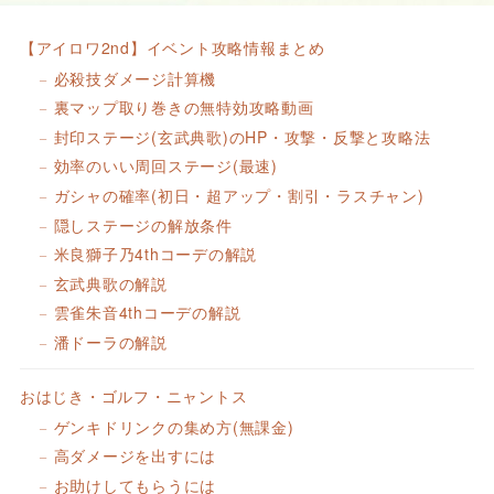
【アイロワ2nd】イベント攻略情報まとめ
必殺技ダメージ計算機
裏マップ取り巻きの無特効攻略動画
封印ステージ(玄武典歌)のHP・攻撃・反撃と攻略法
効率のいい周回ステージ(最速)
ガシャの確率(初日・超アップ・割引・ラスチャン)
隠しステージの解放条件
米良獅子乃4thコーデの解説
玄武典歌の解説
雲雀朱音4thコーデの解説
潘ドーラの解説
おはじき・ゴルフ・ニャントス
ゲンキドリンクの集め方(無課金)
高ダメージを出すには
お助けしてもらうには