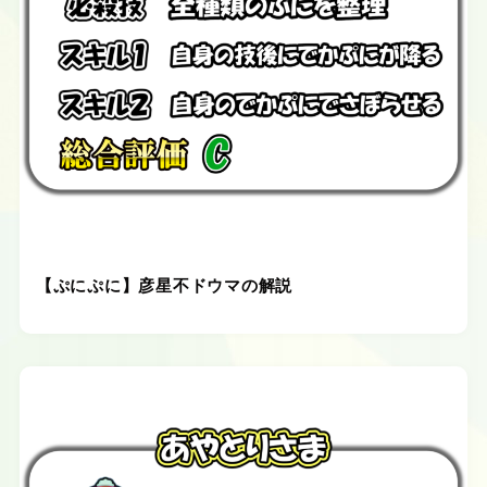
【ぷにぷに】彦星不ドウマの解説