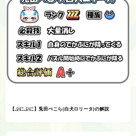
【ぷにぷに】兎田ぺこら(白犬ロリータ)の解説