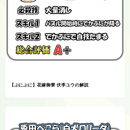
【ぷにぷに】花嫁御寮 伏李ユウの解説