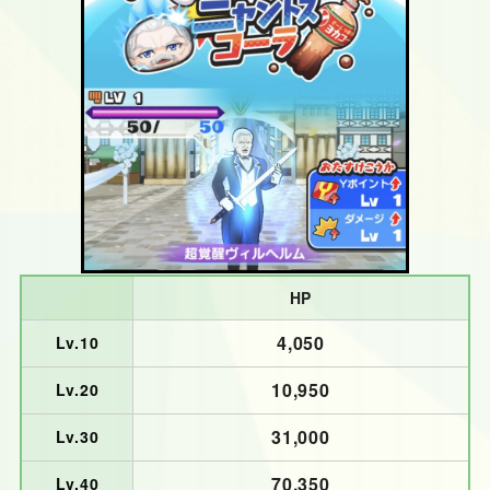
HP
4,050
Lv.10
10,950
Lv.20
31,000
Lv.30
70,350
Lv.40