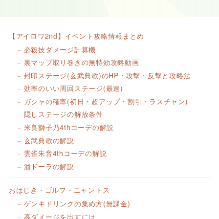
【アイロワ2nd】イベント攻略情報まとめ
必殺技ダメージ計算機
裏マップ取り巻きの無特効攻略動画
封印ステージ(玄武典歌)のHP・攻撃・反撃と攻略法
効率のいい周回ステージ(最速)
ガシャの確率(初日・超アップ・割引・ラスチャン)
隠しステージの解放条件
米良獅子乃4thコーデの解説
玄武典歌の解説
雲雀朱音4thコーデの解説
潘ドーラの解説
おはじき・ゴルフ・ニャントス
ゲンキドリンクの集め方(無課金)
高ダメージを出すには