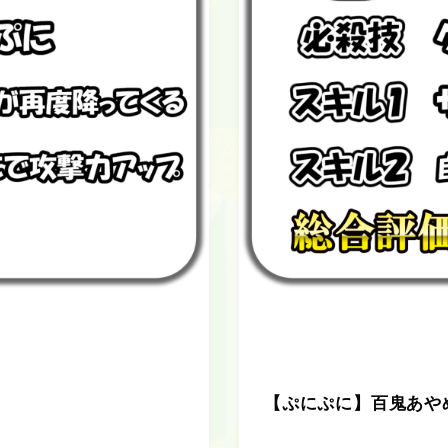
【ぷにぷに】百鬼あや