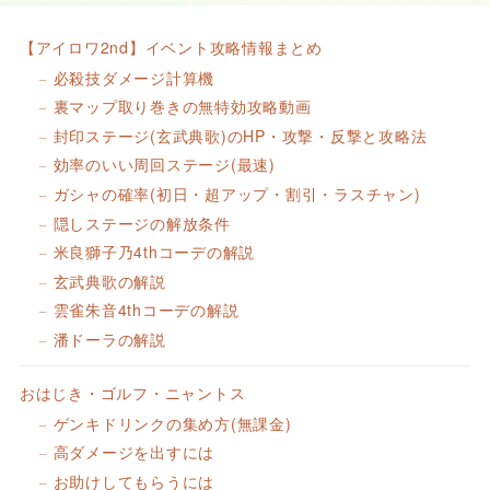
【アイロワ2nd】イベント攻略情報まとめ
必殺技ダメージ計算機
裏マップ取り巻きの無特効攻略動画
封印ステージ(玄武典歌)のHP・攻撃・反撃と攻略法
効率のいい周回ステージ(最速)
ガシャの確率(初日・超アップ・割引・ラスチャン)
隠しステージの解放条件
米良獅子乃4thコーデの解説
玄武典歌の解説
雲雀朱音4thコーデの解説
潘ドーラの解説
おはじき・ゴルフ・ニャントス
ゲンキドリンクの集め方(無課金)
高ダメージを出すには
お助けしてもらうには