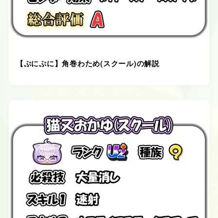
【ぷにぷに】角巻わため(スクール)の解説