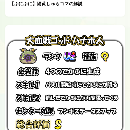
【ぷにぷに】陽黄しゅらコマの解説