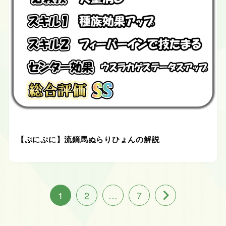
【ぷにぷに】流鏑馬ぬらりひょんの解説
1
2
…
7