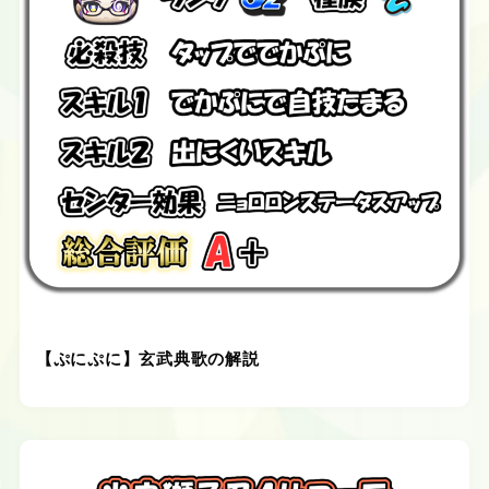
【ぷにぷに】玄武典歌の解説