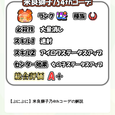
【ぷにぷに】米良獅子乃4thコーデの解説